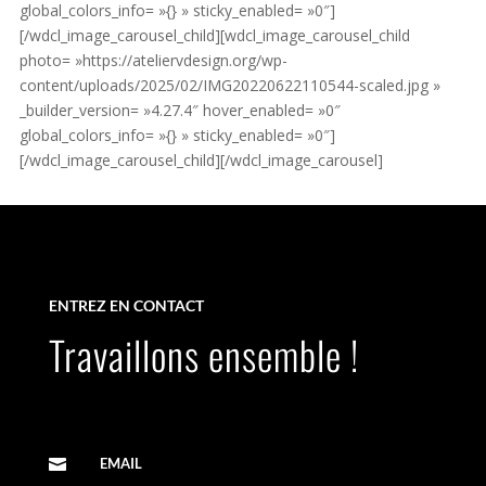
global_colors_info= »{} » sticky_enabled= »0″]
[/wdcl_image_carousel_child][wdcl_image_carousel_child
photo= »https://ateliervdesign.org/wp-
content/uploads/2025/02/IMG20220622110544-scaled.jpg »
_builder_version= »4.27.4″ hover_enabled= »0″
global_colors_info= »{} » sticky_enabled= »0″]
[/wdcl_image_carousel_child][/wdcl_image_carousel]
ENTREZ EN CONTACT
Travaillons ensemble !
EMAIL
