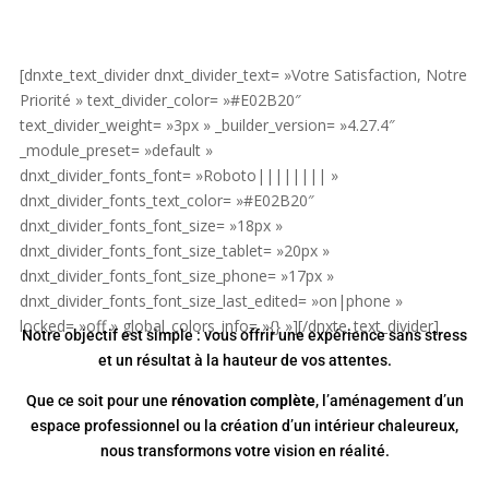
[dnxte_text_divider dnxt_divider_text= »Votre Satisfaction, Notre
Priorité » text_divider_color= »#E02B20″
text_divider_weight= »3px » _builder_version= »4.27.4″
_module_preset= »default »
dnxt_divider_fonts_font= »Roboto|||||||| »
dnxt_divider_fonts_text_color= »#E02B20″
dnxt_divider_fonts_font_size= »18px »
dnxt_divider_fonts_font_size_tablet= »20px »
dnxt_divider_fonts_font_size_phone= »17px »
dnxt_divider_fonts_font_size_last_edited= »on|phone »
locked= »off » global_colors_info= »{} »][/dnxte_text_divider]
Notre objectif est simple : vous offrir une expérience sans stress
et un résultat à la hauteur de vos attentes.
Que ce soit pour une
rénovation complète
, l’aménagement d’un
espace professionnel ou la création d’un intérieur chaleureux,
nous transformons votre vision en réalité.