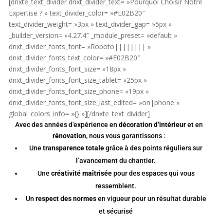
[dnxte_text_divider dnxt_divider_text= »Pourquoi Choisir Notre
Expertise ? » text_divider_color= »#E02B20″
text_divider_weight= »3px » text_divider_gap= »5px »
_builder_version= »4.27.4″ _module_preset= »default »
dnxt_divider_fonts_font= »Roboto|||||||| »
dnxt_divider_fonts_text_color= »#E02B20″
dnxt_divider_fonts_font_size= »18px »
dnxt_divider_fonts_font_size_tablet= »25px »
dnxt_divider_fonts_font_size_phone= »19px »
dnxt_divider_fonts_font_size_last_edited= »on|phone »
global_colors_info= »{} »][/dnxte_text_divider]
Avec des années d’expérience en
décoration d’intérieur
et en
rénovation
, nous vous garantissons :
Une
transparence totale
grâce à des points réguliers sur
l’avancement du chantier.
Une
créativité maîtrisée
pour des espaces qui vous
ressemblent.
Un
respect des normes
en vigueur pour un résultat durable
et sécurisé